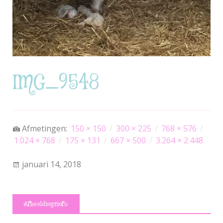
IMG_9548
Afmetingen:
150 × 150
/
300 × 225
/
768 × 576
/
1.024 × 768
/
175 × 131
/
667 × 500
/
3.264 × 2.448
januari 14, 2018
Afbeeldingsinfo