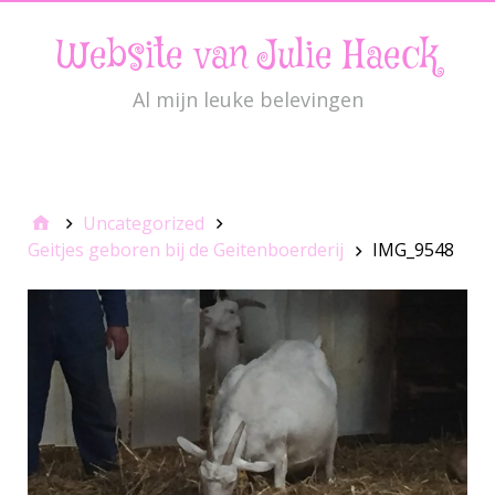
Website van Julie Haeck
Al mijn leuke belevingen
JulieMenu
Uncategorized
Geitjes geboren bij de Geitenboerderij
IMG_9548