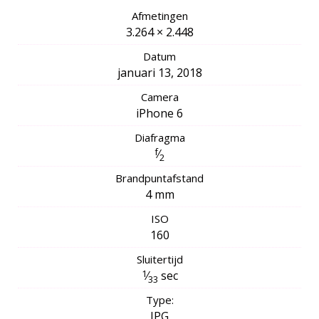
Afmetingen
3.264 × 2.448
Datum
januari 13, 2018
Camera
iPhone 6
Diafragma
f
⁄
2
Brandpuntafstand
4 mm
ISO
160
Sluitertijd
1
⁄
sec
33
Type:
JPG