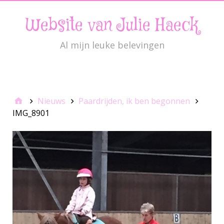
Website van Julie Haeck
Al mijn leuke belevingen
JulieMenu
Nieuws
Paardrijden, ik ben begonnen
IMG_8901