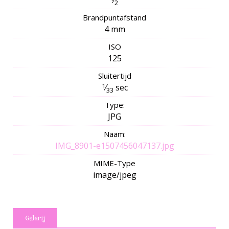
⁄
2
Brandpuntafstand
4 mm
ISO
125
Sluitertijd
1
⁄
sec
33
Type:
JPG
Naam:
IMG_8901-e1507456047137.jpg
MIME-Type
image/jpeg
Galerij