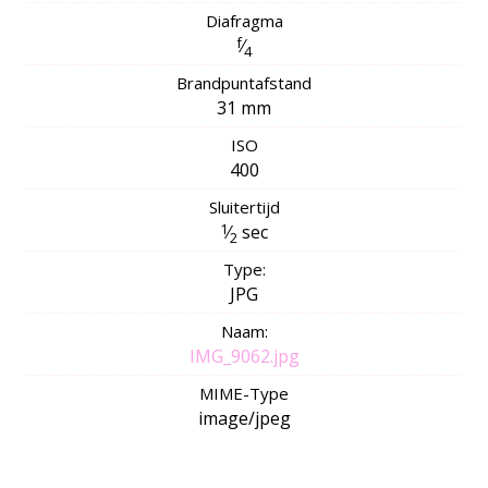
Diafragma
f
⁄
4
Brandpuntafstand
31 mm
ISO
400
Sluitertijd
1
⁄
sec
2
Type:
JPG
Naam:
IMG_9062.jpg
MIME-Type
image/jpeg