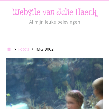
Website van Julie Haeck
Al mijn leuke belevingen
JulieMenu
Foto’s
IMG_9062