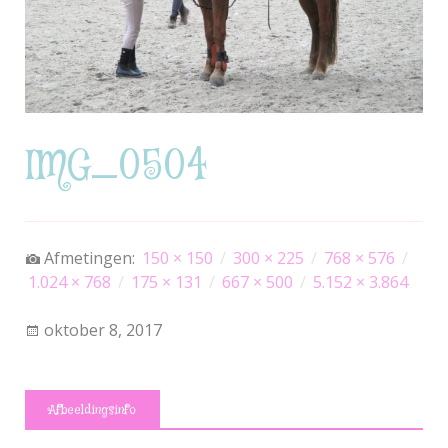
IMG_0504
Afmetingen:
150 × 150
/
300 × 225
/
768 × 576
/
1.024 × 768
/
175 × 131
/
667 × 500
/
5.152 × 3.864
oktober 8, 2017
Afbeeldingsinfo