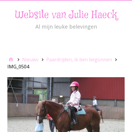
Website van Julie Haeck
Al mijn leuke belevingen
JulieMenu
Nieuws
Paardrijden, ik ben begonnen
IMG_0504