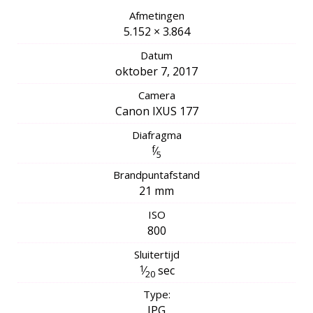
Afmetingen
5.152 × 3.864
Datum
oktober 7, 2017
Camera
Canon IXUS 177
Diafragma
f
⁄
5
Brandpuntafstand
21 mm
ISO
800
Sluitertijd
1
⁄
sec
20
Type:
JPG