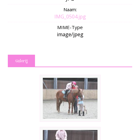
Naam:
IMG_0504.jpg
MIME-Type
image/jpeg
Galerij