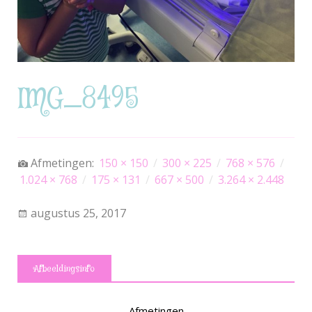
IMG_8495
Afmetingen:
150 × 150
/
300 × 225
/
768 × 576
/
1.024 × 768
/
175 × 131
/
667 × 500
/
3.264 × 2.448
augustus 25, 2017
Afbeeldingsinfo
Afmetingen