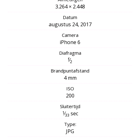
3.264 × 2.448
Datum
augustus 24, 2017
Camera
iPhone 6
Diafragma
f
⁄
2
Brandpuntafstand
4 mm
ISO
200
Sluitertijd
1
⁄
sec
33
Type:
JPG