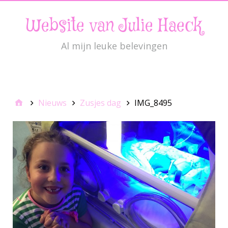
Website van Julie Haeck
Al mijn leuke belevingen
JulieMenu
Nieuws
Zusjes dag
IMG_8495